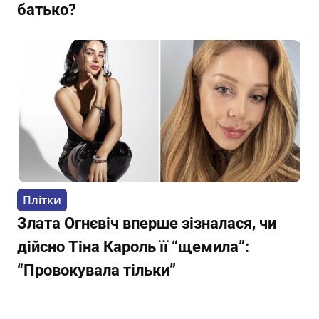
батько?
Плітки
Злата Огнєвіч вперше зізналася, чи
дійсно Тіна Кароль її “щемила”:
“Провокувала тільки”