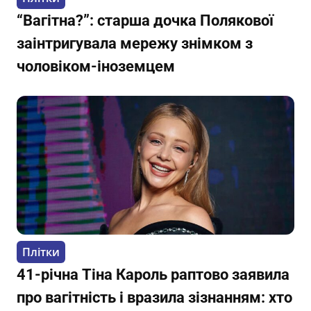
“Вагітна?”: старша дочка Полякової
заінтригувала мережу знімком з
чоловіком-іноземцем
Плітки
41-річна Тіна Кароль раптово заявила
про вагітність і вразила зізнанням: хто