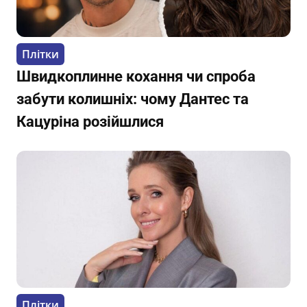
Плітки
Швидкоплинне кохання чи спроба
забути колишніх: чому Дантес та
Кацуріна розійшлися
Плітки