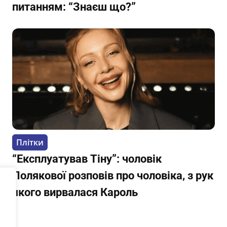
питанням: “Знаєш що?”
Плітки
“Експлуатував Тіну”: чоловік
Полякової розповів про чоловіка, з рук
якого вирвалася Кароль
.