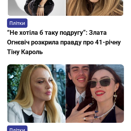
Плітки
“Не хотіла б таку подругу”: Злата
Огнєвіч розкрила правду про 41-річну
Тіну Кароль
Плітки