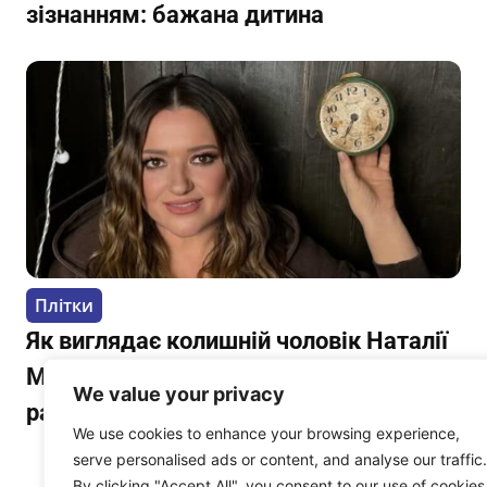
зізнанням: бажана дитина
Плітки
Як виглядає колишній чоловік Наталії
Могилевської? Зробив її мамою 3
We value your privacy
рази, але не судилося
We use cookies to enhance your browsing experience,
serve personalised ads or content, and analyse our traffic.
By clicking "Accept All", you consent to our use of cookies