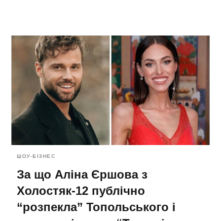
ШОУ-БІЗНЕС
За що Аліна Єршова з
Холостяк-12 публічно
“розпекла” Топольського і