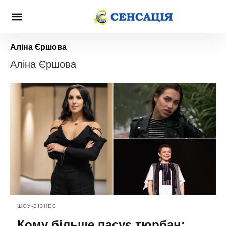
Аліна Єршова
Аліна Єршова
ШОУ-БІЗНЕС
Кому більше пасує тюрбан: