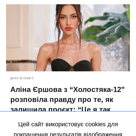
ШОУ-БІЗНЕС
Аліна Єршова з “Холостяка-12”
розповіла правду про те, як
залишила проєкт: “Це я так
вирішила, а не він”
Цей сайт використовує cookies для
27.12.2022 22:21
покращення результатів відображення