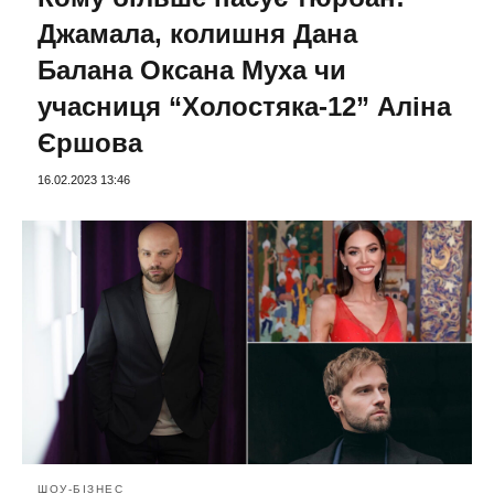
Джамала, колишня Дана
Балана Оксана Муха чи
учасниця “Холостяка-12” Аліна
Єршова
16.02.2023 13:46
ШОУ-БІЗНЕС