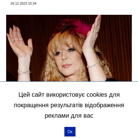
26.12.2023 15:34
НОВИНИ
Цей сайт використовує cookies для
Як їй це вдається: Пугачова на
покращення результатів відображення
восьмому десятку показала
реклами для вас
обличчя крупним планом –
виглядає ровесницею доньки
Ок