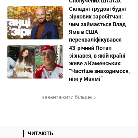
Сполучених Штатах
Складні трудові будні
зіркових заробітчан:
чим займається Влад
Яма в США –
перекваліфікувався
43-річний Потап
зізнався, в якій країні
живе з Каменських:
“Частіше знаходимося,
ніж у Маямі”
завантажити більше
ЧИТАЮТЬ