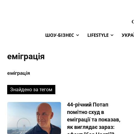
ШОУ-БІЗНЕС
LIFESTYLE
УКРА
еміграція
еміграція
Знайдено за тегом
44-річний Потап
помітно схуд в
еміграції та показав,
як виглядає зараз: