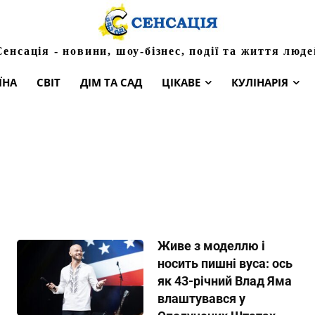
Сенсація - новини, шоу-бізнес, події та життя люде
ЇНА
СВІТ
ДІМ ТА САД
ЦІКАВЕ
КУЛІНАРІЯ
Живе з моделлю і
носить пишні вуса: ось
як 43-річний Влад Яма
влаштувався у