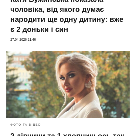
чоловіка, від якого думає
народити ще одну дитину: вже
є 2 доньки і син
27.04.2026 21:46
ФОТО ТА ВІДЕО
2 дівчини та 1 хлопчик: ось так