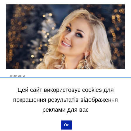
НОВИНИ
Сховала коліна під сукнею-
Цей сайт використовує cookies для
рибкою: 44-річна Катя
покращення результатів відображення
Бужинська знайшла спосіб
реклами для вас
приховати свій реальний вік
(ФОТО)
Ок