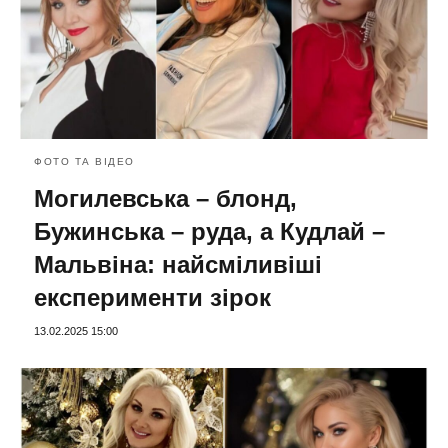
ФОТО ТА ВІДЕО
Могилевська – блонд,
Бужинська – руда, а Кудлай –
Мальвіна: найсміливіші
експерименти зірок
13.02.2025 15:00