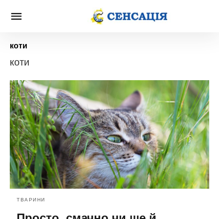
коти
коти
ТВАРИНИ
Просто, смачно чи ще й