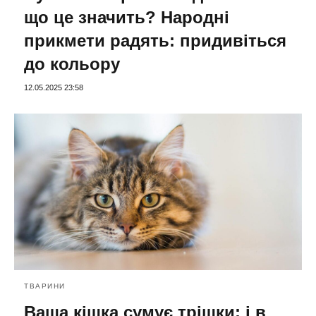
що це значить? Народні
прикмети радять: придивіться
до кольору
12.05.2025 23:58
ТВАРИНИ
Ваша кішка сумує трішки: і в