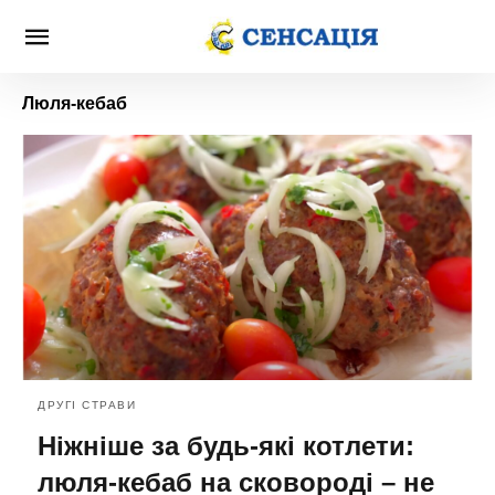
Люля-кебаб
ДРУГІ СТРАВИ
Ніжніше за будь-які котлети:
люля-кебаб на сковороді – не