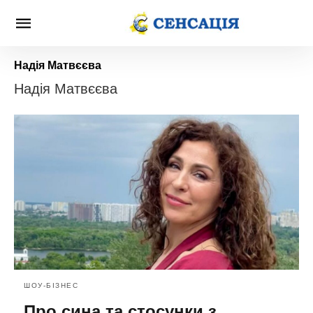
Надія Матвєєва
Надія Матвєєва
ШОУ-БІЗНЕС
Про сина та стосунки з