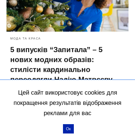
МОДА ТА КРАСА
5 випусків “Запитала” – 5
нових модних образів:
стилісти кардинально
переодягли Надію Матвєєву
16.12.2024 20:02
Цей сайт використовує cookies для
покращення результатів відображення
більше статей
реклами для вас
Ок