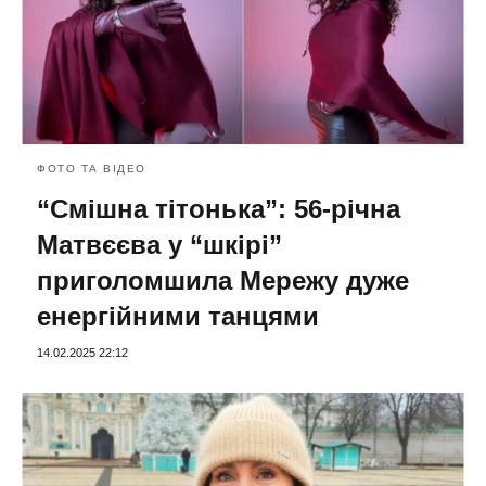
ФОТО ТА ВІДЕО
“Смішна тітонька”: 56-річна
Матвєєва у “шкірі”
приголомшила Мережу дуже
енергійними танцями
14.02.2025 22:12