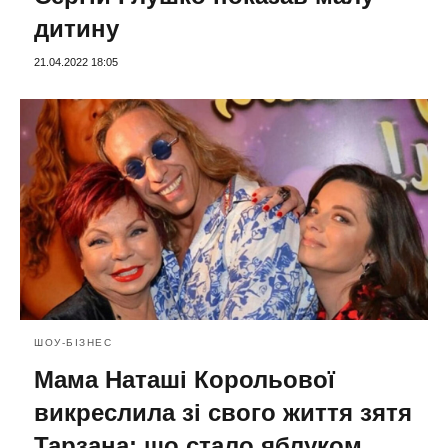
дитину
21.04.2022 18:05
ШОУ-БІЗНЕС
Мама Наташі Корольової
викреслила зі свого життя зятя
Тарзана: що стало яблуком