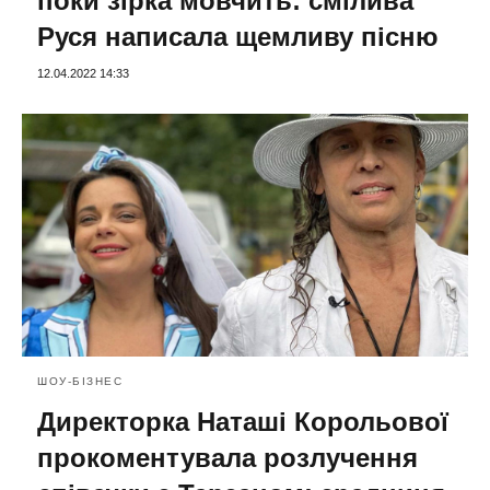
поки зірка мовчить: смілива
Руся написала щемливу пісню
12.04.2022 14:33
ШОУ-БІЗНЕС
Директорка Наташі Корольової
прокоментувала розлучення