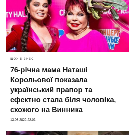
ШОУ-БІЗНЕС
76-річна мама Наташі
Корольової показала
український прапор та
ефектно стала біля чоловіка,
схожого на Винника
13.06.2022 22:01