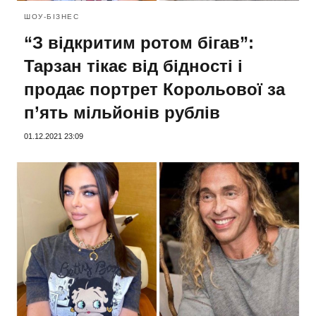
ШОУ-БІЗНЕС
“З відкритим ротом бігав”:
Тарзан тікає від бідності і
продає портрет Корольової за
п’ять мільйонів рублів
01.12.2021 23:09