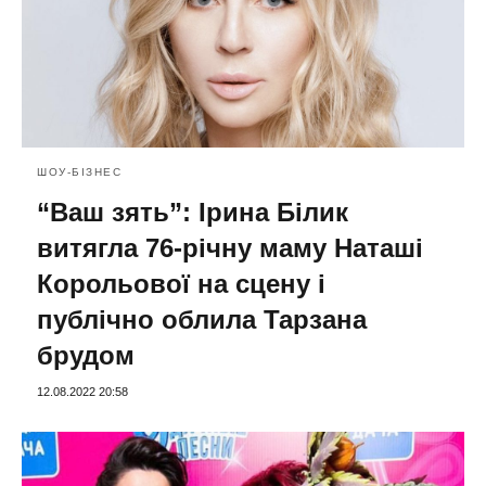
ШОУ-БІЗНЕС
“Ваш зять”: Ірина Білик
витягла 76-річну маму Наташі
Корольової на сцену і
публічно облила Тарзана
брудом
12.08.2022 20:58