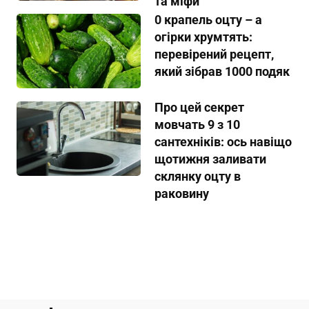
та міфи
0 крапель оцту – а
огірки хрумтять:
перевірений рецепт,
який зібрав 1000 подяк
Про цей секрет
мовчать 9 з 10
сантехніків: ось навіщо
щотижня заливати
склянку оцту в
раковину