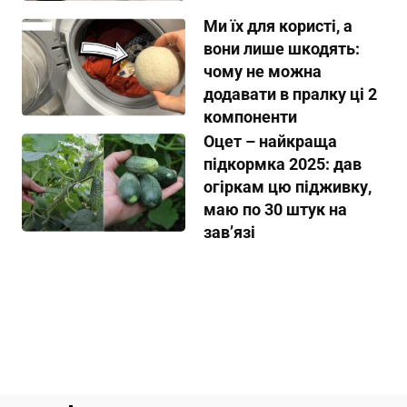
Ми їх для користі, а
вони лише шкодять:
чому не можна
додавати в пралку ці 2
компоненти
Оцет – найкраща
підкормка 2025: дав
огіркам цю підживку,
маю по 30 штук на
завʼязі