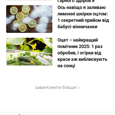
гарного здоров’я
Ось навіщо я заливаю
лимонні шкірки оцтом:
1 секретний прийом від
бабусі-вінничанки
Оцет – найкращий
помічник 2025: 1 раз
обробив, і огірки від
краси аж виблискують
на сонці
завантажити більше