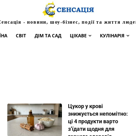
Сенсація - новини, шоу-бізнес, події та життя люде
ЇНА
СВІТ
ДІМ ТА САД
ЦІКАВЕ
КУЛІНАРІЯ
Цукор у крові
знижується непомітно:
ці 4 продукти варто
з’їдати щодня для