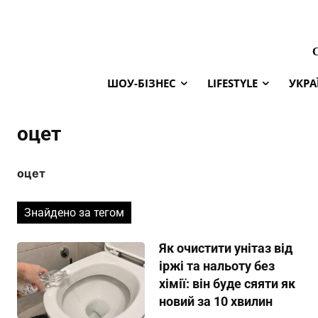
ШОУ-БІЗНЕС
LIFESTYLE
УКРА
оцет
оцет
Знайдено за тегом
Як очистити унітаз від
іржі та нальоту без
хімії: він буде сяяти як
новий за 10 хвилин