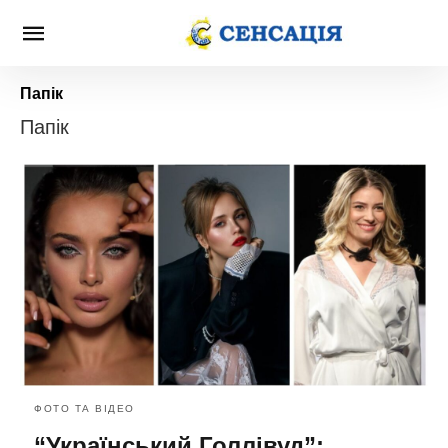
Папік
Папік
ФОТО ТА ВІДЕО
“Український Голлівуд”: