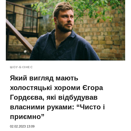
ШОУ-БІЗНЕС
Який вигляд мають
холостяцькі хороми Єгора
Гордєєва, які відбудував
власними руками: “Чисто і
приємно”
02.02.2023 13:09