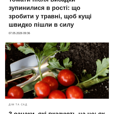
зупинилися в рості: що
зробити у травні, щоб кущі
швидко пішли в силу
07.05.2026 09:36
ДІМ ТА САД
3 ознаки, які вказують на це: як