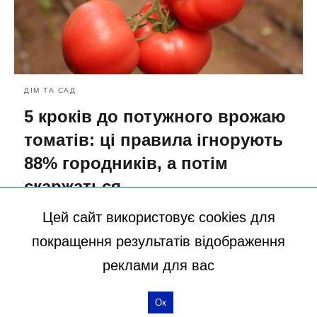
ДІМ ТА САД
5 кроків до потужного врожаю
томатів: ці правила ігнорують
88% городників, а потім
скаржаться
13.03.2026 14:22
Цей сайт використовує cookies для
покращення результатів відображення
більше статей
реклами для вас
Ок