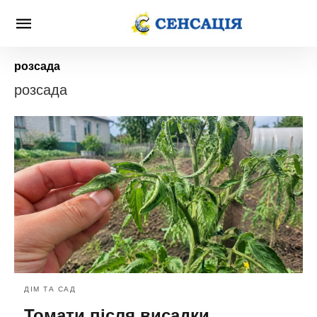
розсада
розсада
ДІМ ТА САД
Томати після висадки