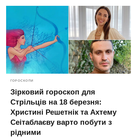
ГОРОСКОПИ
Зірковий гороскоп для
Стрільців на 18 березня:
Христині Решетнік та Ахтему
Сеітаблаєву варто побути з
рідними