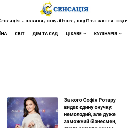
Сенсація - новини, шоу-бізнес, події та життя люде
ЇНА
СВІТ
ДІМ ТА САД
ЦІКАВЕ
КУЛІНАРІЯ
За кого Софія Ротару
видає єдину онучку:
немолодий, але дуже
заможний бізнесмен,