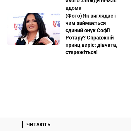
якого завжди немає
вдома
(Фото) Як виглядає і
чим займається
єдиний онук Софії
Ротару? Справжній
принц виріс: дівчата,
стережіться!
ЧИТАЮТЬ