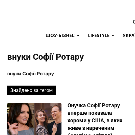
ШОУ-БІЗНЕС
LIFESTYLE
УКРА
внуки Софії Ротару
внуки Софії Ротару
Знайдено за тегом
Онучка Софії Ротару
вперше показала
хороми у США, в яких
живе з нареченим-