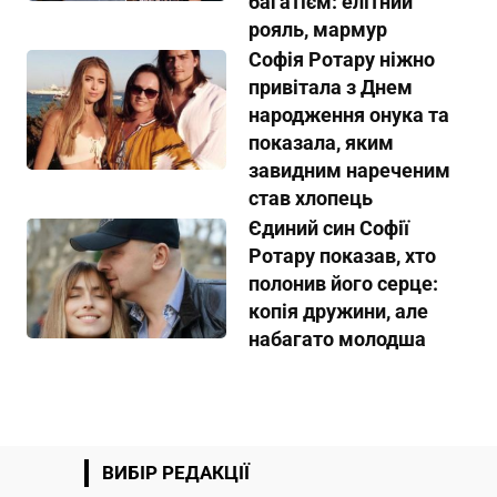
багатієм: елітний
рояль, мармур
Софія Ротару ніжно
привітала з Днем
народження онука та
показала, яким
завидним нареченим
став хлопець
Єдиний син Софії
Ротару показав, хто
полонив його серце:
копія дружини, але
набагато молодша
ВИБІР РЕДАКЦІЇ