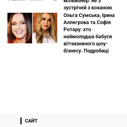
мільйонер: не з
зустрічей з коханою
Ольга Сумська, Ірина
Аллегрова та Софія
Ротару: хто
наймолодша бабуся
вітчизняного шоу-
бізнесу. Подробиці
САЙТ