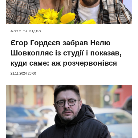
ФОТО ТА ВІДЕО
Єгор Гордєєв забрав Нелю
Шовкопляс із студії і показав,
куди саме: аж розчервонівся
21.11.2024 23:00