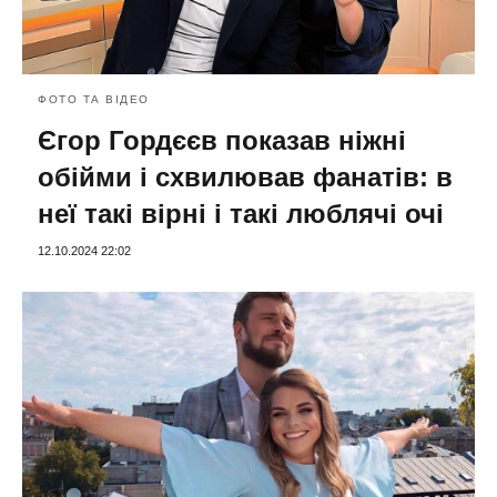
ФОТО ТА ВІДЕО
Єгор Гордєєв показав ніжні
обійми і схвилював фанатів: в
неї такі вірні і такі люблячі очі
12.10.2024 22:02