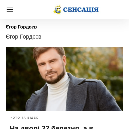
Єгор Гордєєв
Єгор Гордєєв
ФОТО ТА ВІДЕО
На дворі 22 березня, а в