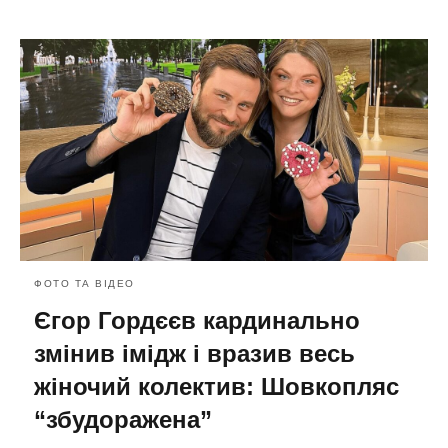
ФОТО ТА ВІДЕО
Єгор Гордєєв кардинально
змінив імідж і вразив весь
жіночий колектив: Шовкопляс
“збудоражена”