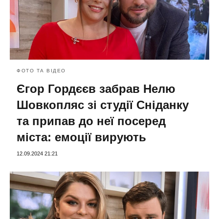
ФОТО ТА ВІДЕО
Єгор Гордєєв забрав Нелю
Шовкопляс зі студії Сніданку
та припав до неї посеред
міста: емоції вирують
12.09.2024 21:21