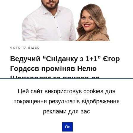
ФОТО ТА ВІДЕО
Ведучий “Сніданку з 1+1” Єгор
Гордєєв проміняв Нелю
Шовкопляс та припав до
іншої: вона ще та красуня
Цей сайт використовує cookies для
16.08.2024 17:59
покращення результатів відображення
реклами для вас
більше статей
Ок