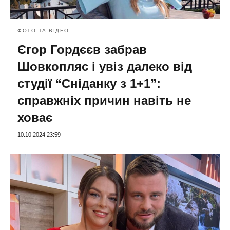
ФОТО ТА ВІДЕО
Єгор Гордєєв забрав
Шовкопляс і увіз далеко від
студії “Сніданку з 1+1”:
справжніх причин навіть не
ховає
10.10.2024 23:59