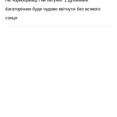
Не чорнобривці і не петунія: 1 духмяний
багаторічник буде чудово квітнути без всякого
сонця