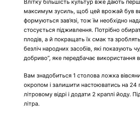
Влітку більшість культур вже дають перш
максимум зусиль, щоб цей врожай був вис
формуються зав’язі, тож їм необхідно на
стосується підживлення. Потрібно обирати
плодів, а й покращать їх смак та зробля
безліч народних засобів, які показують ч
добриво”, яке передбачає використання в
Вам знадобиться 1 столова ложка вівсяних
окропом і залишити настоюватись на 24 го
літровому відрі і додати 2 краплі йоду. П
літра.