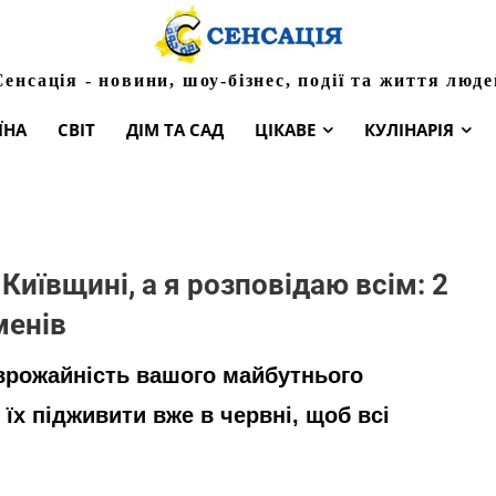
Сенсація - новини, шоу-бізнес, події та життя люде
ЇНА
СВІТ
ДІМ ТА САД
ЦІКАВЕ
КУЛІНАРІЯ
Київщині, а я розповідаю всім: 2
менів
врожайність вашого майбутнього
м їх підживити вже в червні, щоб всі