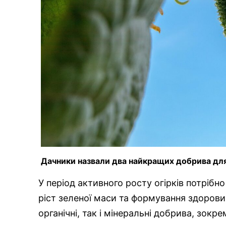
Дачники назвали два найкращих добрива для
У період активного росту огірків потрібно 
ріст зеленої маси та формування здорови
органічні, так і мінеральні добрива, зокре