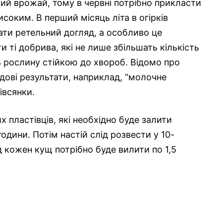
ий врожай, тому в червні потрібно прикласти
оким. В перший місяць літа в огірків
дати ретельний догляд, а особливо це
 ті добрива, які не лише збільшать кількість
ть рослину стійкою до хвороб. Відомо про
удові результати, наприклад, “молочне
івсянки.
 пластівців, які необхідно буде залити
дини. Потім настій слід розвести у 10-
ід кожен кущ потрібно буде вилити по 1,5