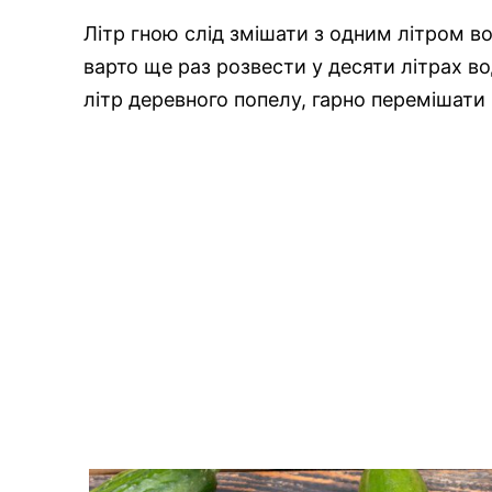
Літр гною слід змішати з одним літром в
варто ще раз розвести у десяти літрах в
літр деревного попелу, гарно перемішати 