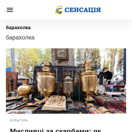
барахолка
барахолка
КУЛЬТУРА
Мисливці за скарбами: як