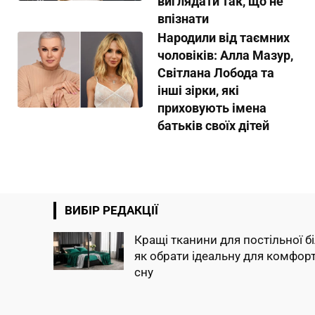
виглядати так, що не
впізнати
Народили від таємних
чоловіків: Алла Мазур,
Світлана Лобода та
інші зірки, які
приховують імена
батьків своїх дітей
ВИБІР РЕДАКЦІЇ
Кращі тканини для постільної б
як обрати ідеальну для комфор
сну