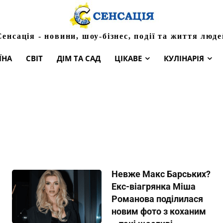
Сенсація - новини, шоу-бізнес, події та життя люде
ЇНА
СВІТ
ДІМ ТА САД
ЦІКАВЕ
КУЛІНАРІЯ
Невже Макс Барських?
Екс-віагрянка Міша
Романова поділилася
новим фото з коханим