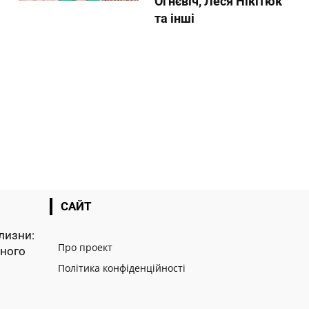
Огнєвіч, Леся Нікітюк
та інші
САЙТ
лизни:
Про проект
тного
Політика конфіденційності