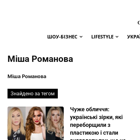
ШОУ-БІЗНЕС
LIFESTYLE
УКРА
Міша Романова
Міша Романова
Знайдено за тегом
Чуже обличчя:
українські зірки, які
переборщили з
пластикою і стали