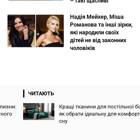
– такі щасливі
Надія Мейхер, Міша
Романова та інші зірки,
які народили своїх
дітей не від законних
чоловіків
ЧИТАЮТЬ
ілизни:
Кращі тканини для постільної бі
тного
як обрати ідеальну для комфор
сну