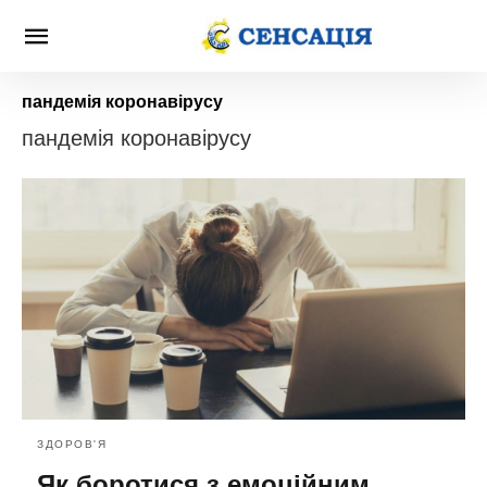
пандемія коронавірусу
пандемія коронавірусу
ЗДОРОВ'Я
Як боротися з емоційним