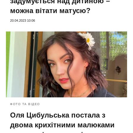
задумується над дитиною –
можна вітати матусю?
20.04.2023 10:06
ФОТО ТА ВІДЕО
Оля Цибульська постала з
двома крихітними малюками