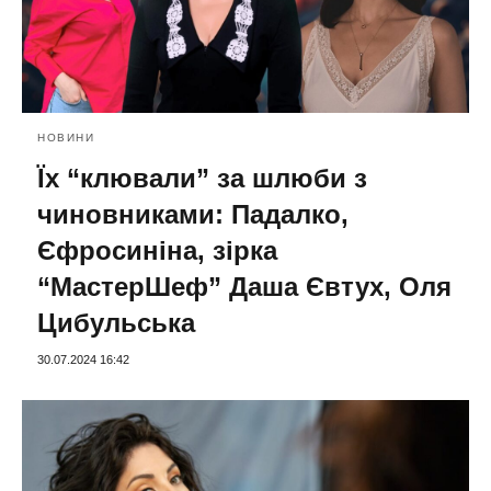
НОВИНИ
Їх “клювали” за шлюби з
чиновниками: Падалко,
Єфросиніна, зірка
“МастерШеф” Даша Євтух, Оля
Цибульська
30.07.2024 16:42