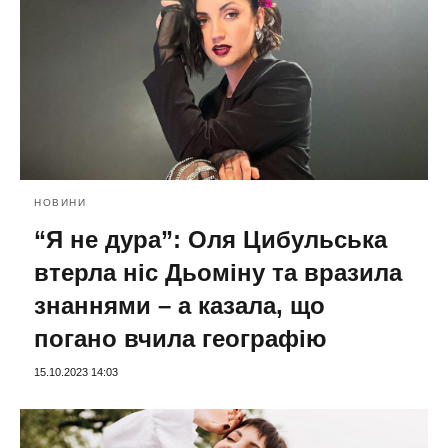
НОВИНИ
“Я не дура”: Оля Цибульська
втерла ніс Дьоміну та вразила
знаннями – а казала, що
погано вчила географію
15.10.2023 14:03