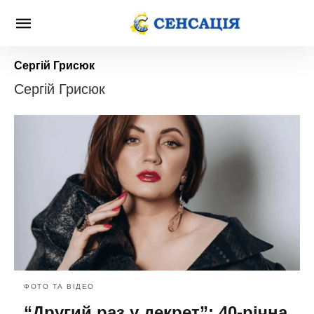
Сергій Грисюк
Сергій Грисюк
ФОТО ТА ВІДЕО
“Другий раз у декрет”: 40-річна