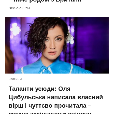
30.04.2023 13:51
НОВИНИ
Таланти усюди: Оля
Цибульська написала власний
вірш і чуттєво прочитала –
можна закінчувати співочу