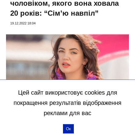
чоловіком, якого вона ховала
20 років: “Сім’ю навпіл”
19.12.2022 18:04
Цей сайт використовує cookies для
покращення результатів відображення
ШОУ-БІЗНЕС
реклами для вас
Співачка Оля Цибульська за
спиною у чоловіка відправила
Ок