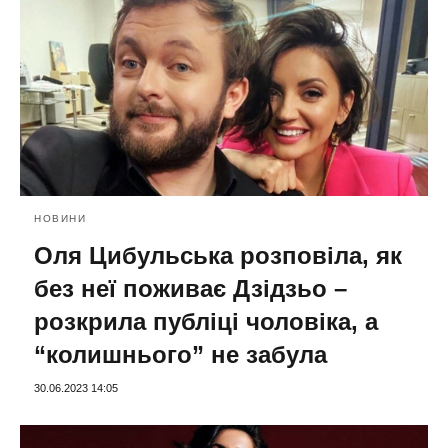
НОВИНИ
Оля Цибульська розповіла, як
без неї поживає Дзідзьо –
розкрила публіці чоловіка, а
“колишнього” не забула
30.06.2023 14:05