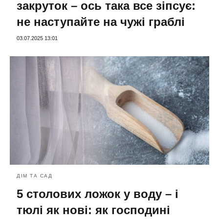
закруток – ось така все зіпсує:
не наступайте на чужі граблі
03.07.2025 13:01
ДІМ ТА САД
5 столових ложок у воду – і
тюлі як нові: як господині