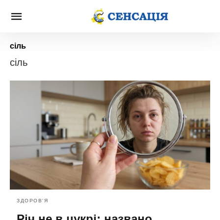
сіль
сіль
ЗДОРОВ'Я
Річ не в цукрі: названо