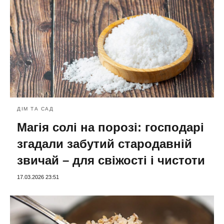
ДІМ ТА САД
Магія солі на порозі: господарі
згадали забутий стародавній
звичай – для свіжості і чистоти
17.03.2026 23:51