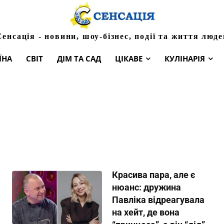
Сенсація - новини, шоу-бізнес, події та життя люде
ЇНА
СВІТ
ДІМ ТА САД
ЦІКАВЕ
КУЛІНАРІЯ
Красива пара, але є
нюанс: дружина
Павліка відреагувала
на хейт, де вона