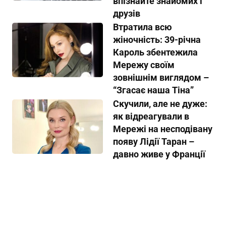
впізнайте знайомих і
друзів
Втратила всю
жіночність: 39-річна
Кароль збентежила
Мережу своїм
зовнішнім виглядом –
“Згасає наша Тіна”
Скучили, але не дуже:
як відреагували в
Мережі на несподівану
появу Лідії Таран –
давно живе у Франції