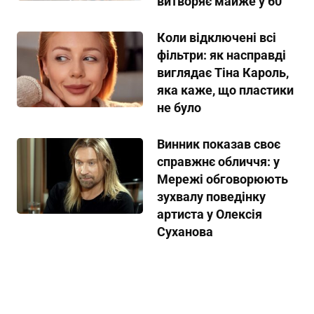
витворяє майже у 60
Коли відключені всі
фільтри: як насправді
виглядає Тіна Кароль,
яка каже, що пластики
не було
Винник показав своє
справжнє обличчя: у
Мережі обговорюють
зухвалу поведінку
артиста у Олексія
Суханова