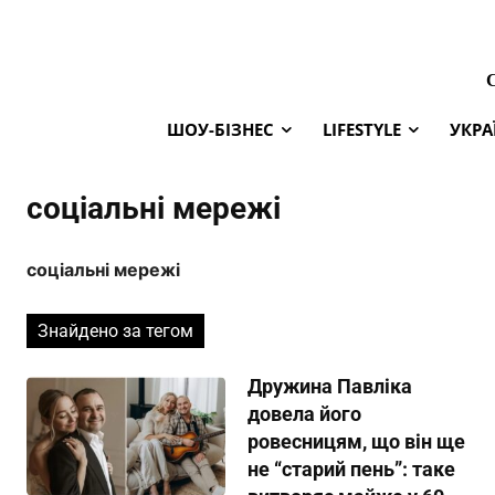
ШОУ-БІЗНЕС
LIFESTYLE
УКРА
соціальні мережі
соціальні мережі
Знайдено за тегом
Дружина Павліка
довела його
ровесницям, що він ще
не “старий пень”: таке