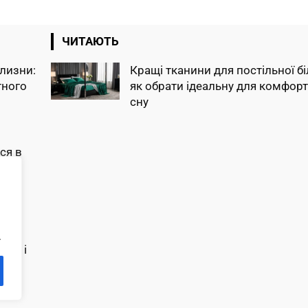
ЧИТАЮТЬ
ілизни:
Кращі тканини для постільної бі
тного
як обрати ідеальну для комфор
сну
ся в
кущі
.
ку, і