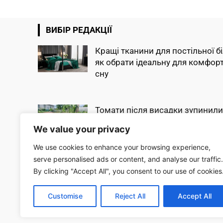
ВИБІР РЕДАКЦІЇ
Кращі тканини для постільної б
як обрати ідеальну для комфор
сну
Томати після висадки зупинили
рості: що зробити у травні, щоб 
We value your privacy
швидко пішли...
We use cookies to enhance your browsing experience,
serve personalised ads or content, and analyse our traffic.
Огірки попруть як на дріжджах:
By clicking "Accept All", you consent to our use of cookies
додайте всього одну скибку в лун
збиратимете врожай...
Customise
Reject All
Accept All