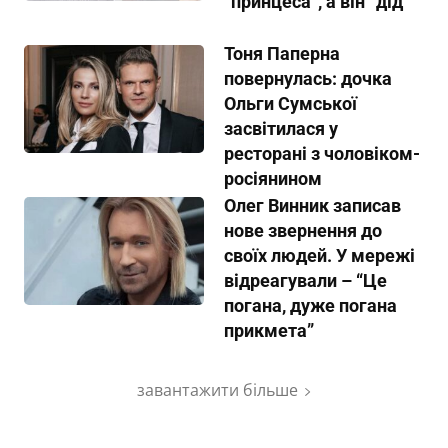
“принцеса”, а він “дід”
Тоня Паперна
повернулась: дочка
Ольги Сумської
засвітилася у
ресторані з чоловіком-
росіянином
Олег Винник записав
нове звернення до
своїх людей. У мережі
відреагували – “Це
погана, дуже погана
прикмета”
завантажити більше