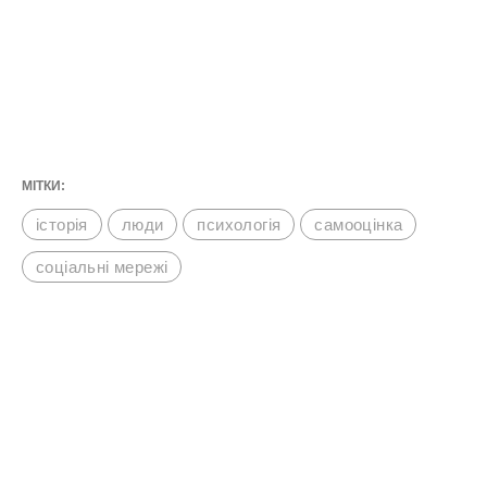
МІТКИ:
історія
люди
психологія
самооцінка
соціальні мережі