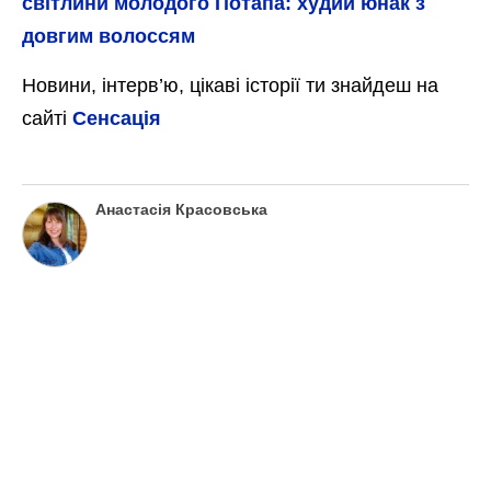
світлини молодого Потапа: худий юнак з
довгим волоссям
Новини, інтерв’ю, цікаві історії ти знайдеш на
сайті
Сенсація
Анастасія Красовська