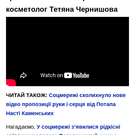
косметолог Тетяна Чернишова
ЧИТАЙ ТАКОЖ:
Соцмережі сколихнуло нове
відео пропозиції руки і серця від Потапа
Насті Каменських
Нагадаємо,
У соцмережі з’явилися рідкісні