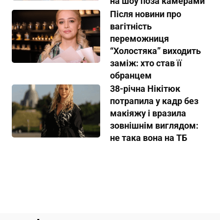
на шоу поза камерами
Після новини про
вагітність
переможниця
“Холостяка” виходить
заміж: хто став її
обранцем
38-річна Нікітюк
потрапила у кадр без
макіяжу і вразила
зовнішнім виглядом:
не така вона на ТБ