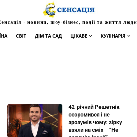
Сенсація - новини, шоу-бізнес, події та життя люде
ЇНА
СВІТ
ДІМ ТА САД
ЦІКАВЕ
КУЛІНАРІЯ
42-річний Решетнік
осоромився і не
зрозумів чому: зірку
взяли на сміх – “Не