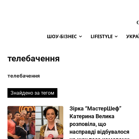
ШОУ-БІЗНЕС
LIFESTYLE
УКРА
телебачення
телебачення
Знайдено за тегом
Зірка “МастерШеф”
Катерина Велика
розповіла, що
насправді відбувалося