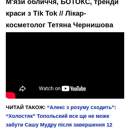
М'язи обличчя, БОТОКС, тренди
краси з Tik Tok // Лікар-
косметолог Тетяна Чернишова
ЧИТАЙ ТАКОЖ:
“Алекс з розуму сходить”:
“Холостяк” Топольский все ще не може
забути Сашу Мудру після завершення 12