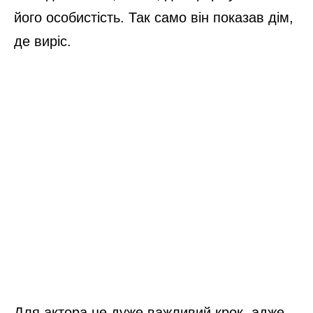
його особистість. Так само він показав дім,
де виріс.
Для актора це дуже важливий крок, адже