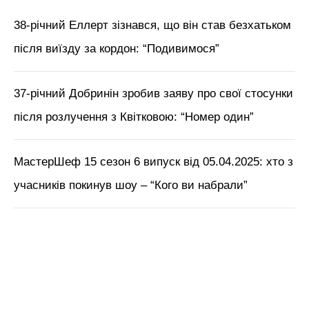
38-річний Еллерт зізнався, що він став безхатьком
після виїзду за кордон: “Подивимося”
37-річний Добринін зробив заяву про свої стосунки
після розлучення з Квітковою: “Номер один”
МастерШеф 15 сезон 6 випуск від 05.04.2025: хто з
учасників покинув шоу – “Кого ви набрали”