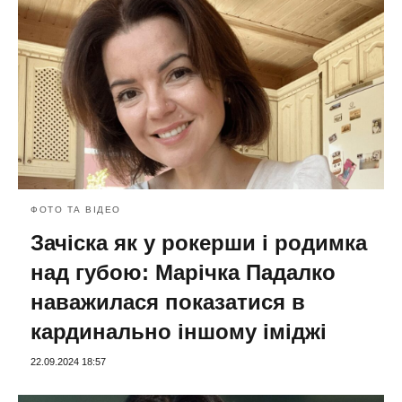
ФОТО ТА ВІДЕО
Зачіска як у рокерши і родимка
над губою: Марічка Падалко
наважилася показатися в
кардинально іншому іміджі
22.09.2024 18:57