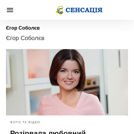
Єгор Соболєв
Єгор Соболєв
ФОТО ТА ВІДЕО
Розірвала любовний