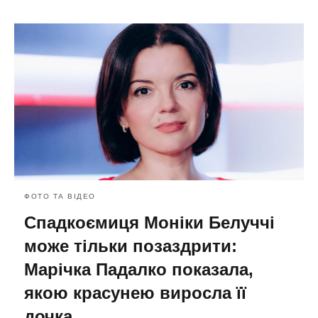
ФОТО ТА ВІДЕО
Спадкоємиця Моніки Белуччі
може тільки позаздрити:
Марічка Падалко показала,
якою красунею виросла її
дочка