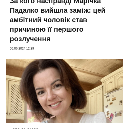
За кого насправді Марічка
Падалко вийшла заміж: цей
амбітний чоловік став
причиною її першого
розлучення
03.06.2024 12:29