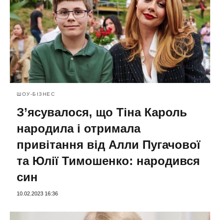
ШОУ-БІЗНЕС
З’ясувалося, що Тіна Кароль
народила і отримала
привітання від Алли Пугачової
та Юлії Тимошенко: народився
син
10.02.2023 16:36