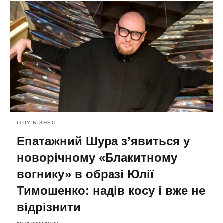
ШОУ-БІЗНЕС
Епатажний Шура з’явиться у
новорічному «Блакитному
вогнику» в образі Юлії
Тимошенко: надів косу і вже не
відрізнити