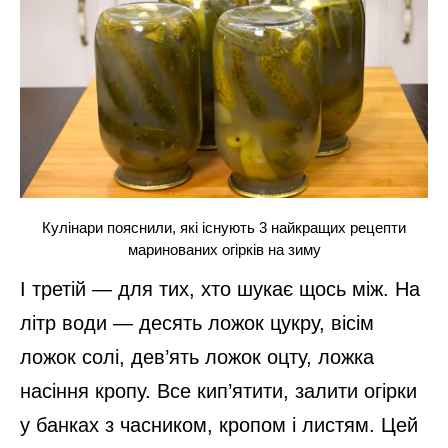
Кулінари пояснили, які існують 3 найкращих рецепти
маринованих огірків на зиму
І третій — для тих, хто шукає щось між. На
літр води — десять ложок цукру, вісім
ложок солі, дев’ять ложок оцту, ложка
насіння кропу. Все кип’ятити, залити огірки
у банках з часником, кропом і листям. Цей