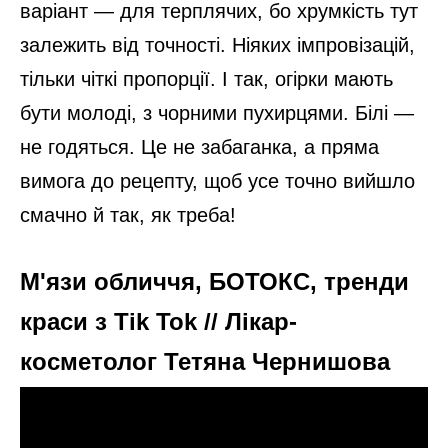
варіант — для терплячих, бо хрумкість тут
залежить від точності. Ніяких імпровізацій,
тільки чіткі пропорції. І так, огірки мають
бути молоді, з чорними пухирцями. Білі —
не годяться. Це не забаганка, а пряма
вимога до рецепту, щоб усе точно вийшло
смачно й так, як треба!
М'язи обличчя, БОТОКС, тренди
краси з Tik Tok // Лікар-
косметолог Тетяна Чернишова