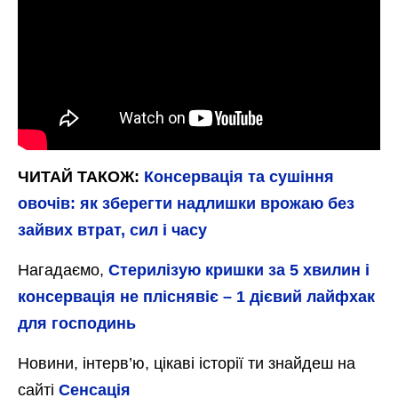
ЧИТАЙ ТАКОЖ:
Консервація та сушіння
овочів: як зберегти надлишки врожаю без
зайвих втрат, сил і часу
Нагадаємо,
Стерилізую кришки за 5 хвилин і
консервація не пліснявіє – 1 дієвий лайфхак
для господинь
Новини, інтерв’ю, цікаві історії ти знайдеш на
сайті
Сенсація