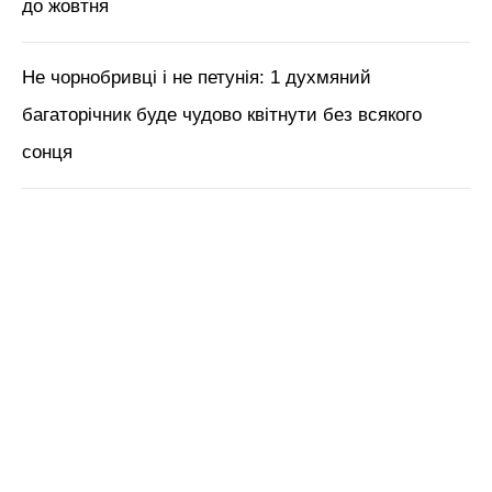
краси з Tik Tok // Лікар-
косметолог Тетяна Чернишова
ЧИТАЙ ТАКОЖ:
1 дія і томатів на городі по
коліна: як отримати щедрий і ранній врожай
помідорів в 2025-му
Нагадаємо,
2 дії і помідорчики оживуть: