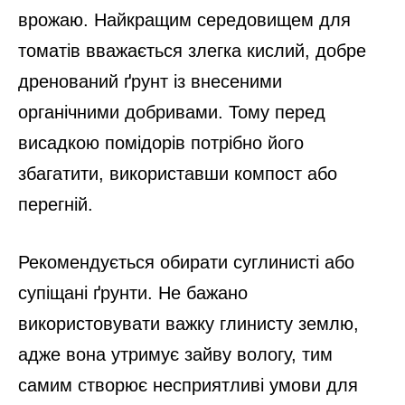
врожаю. Найкращим середовищем для
томатів вважається злегка кислий, добре
дренований ґрунт із внесеними
органічними добривами. Тому перед
висадкою помідорів потрібно його
збагатити, використавши компост або
перегній.
Рекомендується обирати суглинисті або
супіщані ґрунти. Не бажано
використовувати важку глинисту землю,
адже вона утримує зайву вологу, тим
самим створює несприятливі умови для