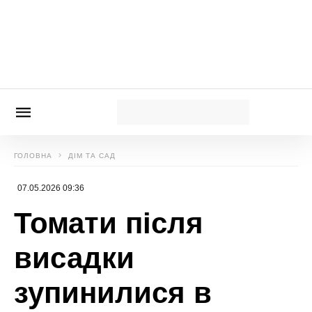
томати більше тріскатись не будуть, якщо
зробите це
Новини, інтерв’ю, цікаві історії ти знайдеш на
сайті
Сенсація
Божена Басюк