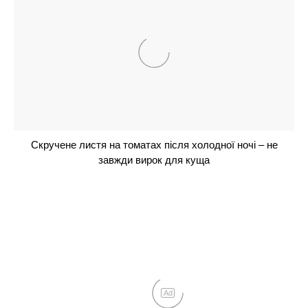
Огірки попруть як на дріжджах: додайте всього
одну скибку в лунку, і збиратимете врожай відрами
до жовтня
Не чорнобривці і не петунія: 1 духмяний
багаторічник буде чудово квітнути без всякого
сонця