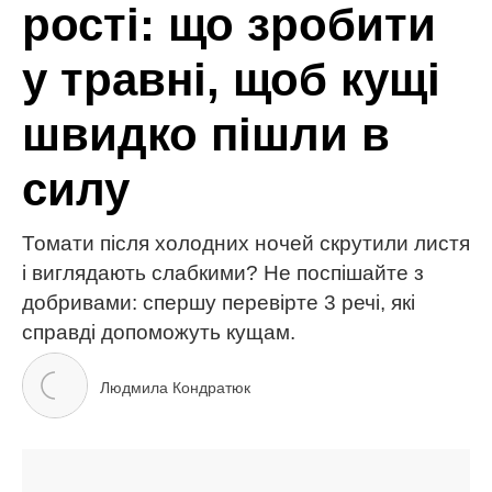
МІТКИ:
вирощування
ґрунт
овочі
помідори
сад і город
ЧИТАЙ ТАКОЖ
Кращі тканини для постільної білизни: як обрати
ідеальну для комфортного сну