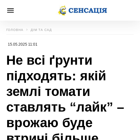
ГОЛОВНА
ДІМ ТА САД
15.05.2025 11:01
Не всі ґрунти
підходять: якій
землі томати
ставлять “лайк” –
врожаю буде
втричі більше