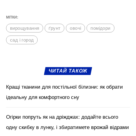
Щоб надати рослині магнію, варто
використовувати сіль Епсоми, для
підвищення вмісту азоту коров’яне
борошно або витриманий гній. Фосфор
відповідає за формування кореневої
системи та рясне цвітіння, джерелом цього
компоненту є кісткове борошно або
фосфатна порода.
М'язи обличчя, БОТОКС, тренди