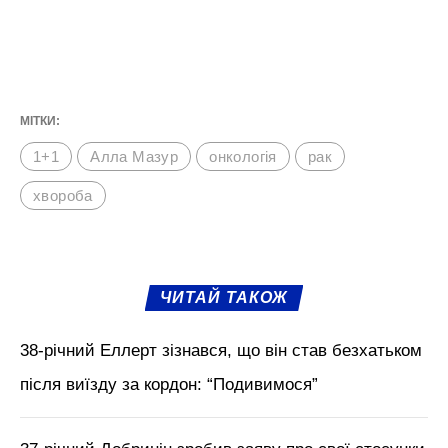
МІТКИ:
1+1
Алла Мазур
онкологія
рак
хвороба
ЧИТАЙ ТАКОЖ
38-річний Еллерт зізнався, що він став безхатьком
після виїзду за кордон: “Подивимося”