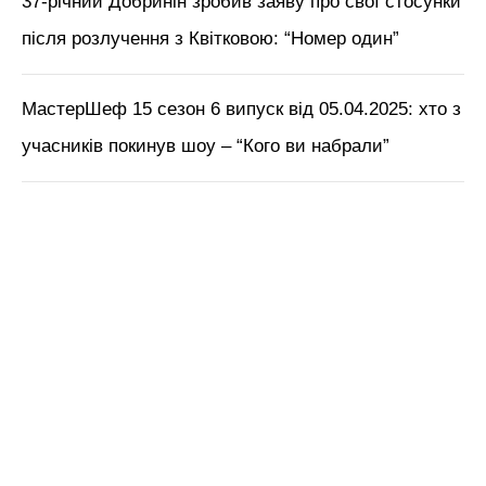
37-річний Добринін зробив заяву про свої стосунки
після розлучення з Квітковою: “Номер один”
МастерШеф 15 сезон 6 випуск від 05.04.2025: хто з
учасників покинув шоу – “Кого ви набрали”