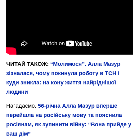
ЧИТАЙ ТАКОЖ:
“Молимося”. Алла Мазур
зізналася, чому покинула роботу в ТСН і
куди зникла: на кону життя найріднішої
людини
Нагадаємо,
56-річна Алла Мазур вперше
перейшла на російську мову та пояснила
росіянам, як зупинити війну: “Вона прийде у
ваш дім”