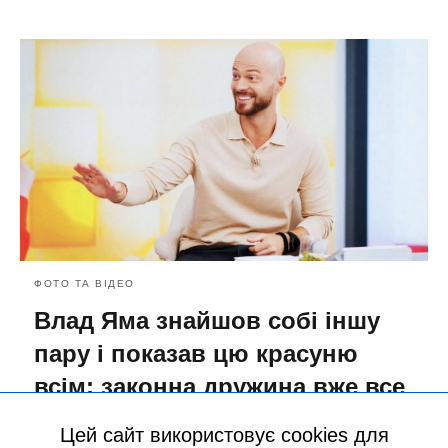
ФОТО ТА ВІДЕО
Влад Яма знайшов собі іншу
пару і показав цю красуню
всім: законна дружина вже все
бачила і відреагувала
Цей сайт використовує cookies для