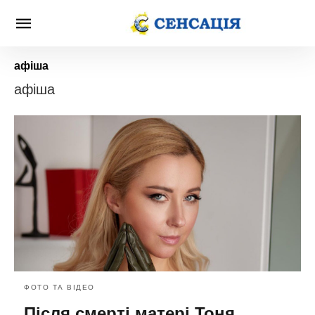
афіша
афіша
ФОТО ТА ВІДЕО
Після смерті матері Тоня