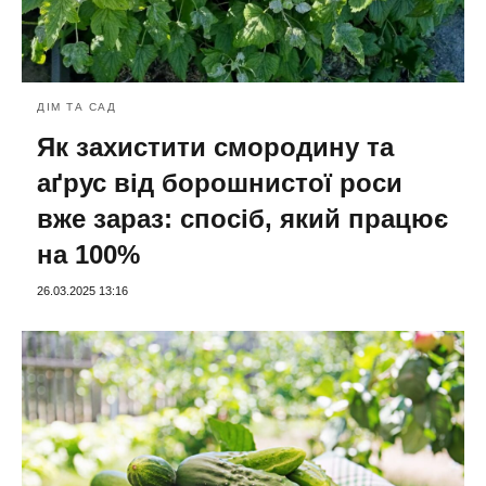
ДІМ ТА САД
Як захистити смородину та
аґрус від борошнистої роси
вже зараз: спосіб, який працює
на 100%
26.03.2025 13:16