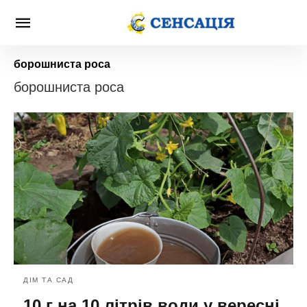
борошниста роса
борошниста роса
ДІМ ТА САД
10 г на 10 літрів води у вересні