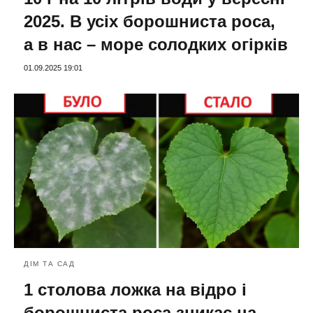
2025. В усіх борошниста роса,
а в нас – море солодких огірків
01.09.2025 19:01
ДІМ ТА САД
1 столова ложка на відро і
борошниста роса зникає на