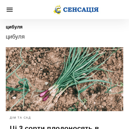
цибуля
цибуля
ДІМ ТА САД
Ці 3 сорти плодоносять в