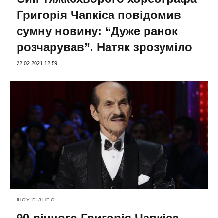
Григорія Чапкіса повідомив
сумну новину: “Дуже ранок
розчарував”. Натяк зрозуміло
22.02.2021 12:59
ШОУ-БІЗНЕС
90-річного Григорія Чапкіса