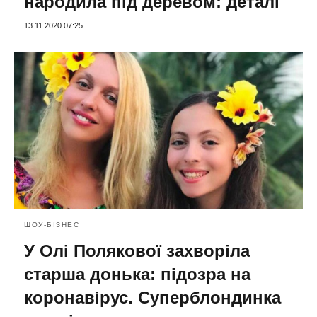
народила під деревом: деталі
13.11.2020 07:25
ШОУ-БІЗНЕС
У Олі Полякової захворіла
старша донька: підозра на
коронавірус. Суперблондинка