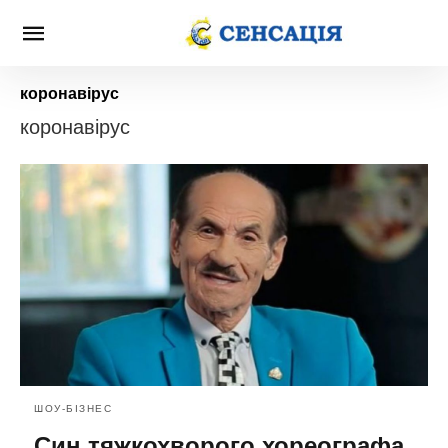
коронавірус
коронавірус
ШОУ-БІЗНЕС
Син тяжкохворого хореографа