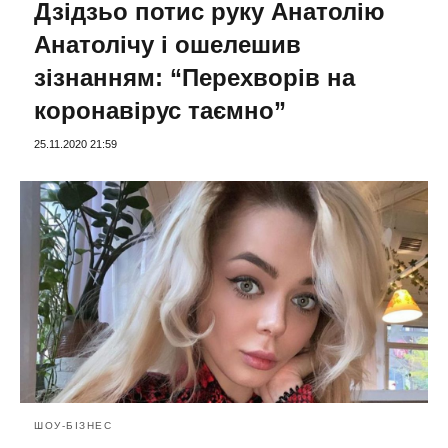
Дзідзьо потис руку Анатолію
Анатолічу і ошелешив
зізнанням: “Перехворів на
коронавірус таємно”
25.11.2020 21:59
ШОУ-БІЗНЕС