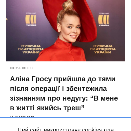
ШОУ-БІЗНЕС
Аліна Гросу прийшла до тями
після операції і збентежила
зізнанням про недугу: “В мене
в житті якийсь треш”
19.10.2022 15:50
Цей сайт використовує cookies для