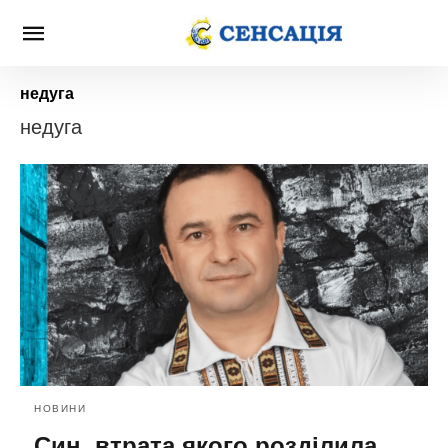
недуга
недуга
НОВИНИ
Син, втрата якого розділила