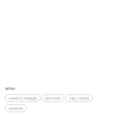
МІТКИ:
корисні поради
рослини
сад і город
щавель