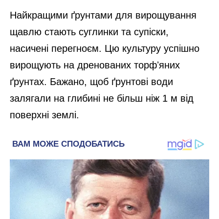
Найкращими ґрунтами для вирощування
щавлю стають суглинки та супіски,
насичені перегноєм. Цю культуру успішно
вирощують на дренованих торфʼяних
ґрунтах. Бажано, щоб ґрунтові води
залягали на глибині не більш ніж 1 м від
поверхні землі.