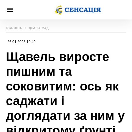
ГОЛОВНА
ДІМ ТА САД
26.01.2025 19:49
Щавель виросте
пишним та
соковитим: ось як
саджати і
доглядати за ним у
відкритому ґрунті