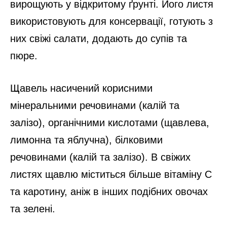
вирощують у відкритому ґрунті. Його листя
використовують для консервації, готують з
них свіжі салати, додають до супів та
пюре.
Щавель насичений корисними
мінеральними речовинами (калій та
залізо), органічними кислотами (щавлева,
лимонна та яблучна), білковими
речовинами (калій та залізо). В свіжих
листях щавлю міститься більше вітаміну С
та каротину, аніж в інших подібних овочах
та зелені.