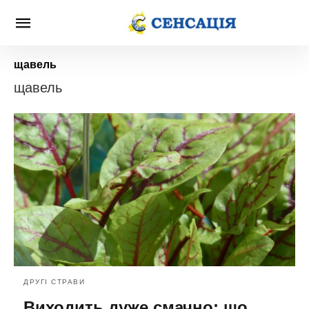
щавель
щавель
ДРУГІ СТРАВИ
Виходить дуже смачно: що