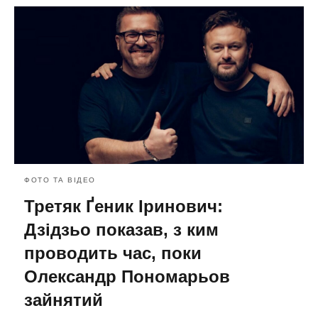
ФОТО ТА ВІДЕО
Третяк Ґеник Іринович:
Дзідзьо показав, з ким
проводить час, поки
Олександр Пономарьов
зайнятий