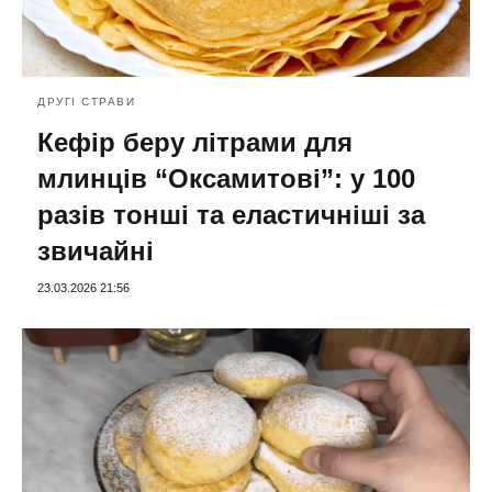
ДРУГІ СТРАВИ
Кефір беру літрами для
млинців “Оксамитові”: у 100
разів тонші та еластичніші за
звичайні
23.03.2026 21:56