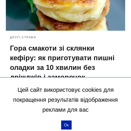
ДРУГІ СТРАВИ
Гора смакоти зі склянки
кефіру: як приготувати пишні
оладки за 10 хвилин без
дріжджів і заморочок
18.05.2023 15:47
Цей сайт використовує cookies для
покращення результатів відображення
більше статей
реклами для вас
Ок