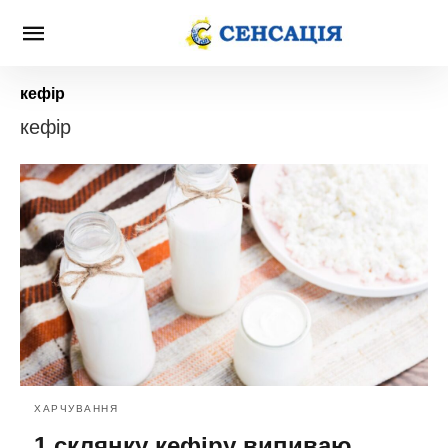
кефір
кефір
ХАРЧУВАННЯ
1 склянку кефіру випиваю