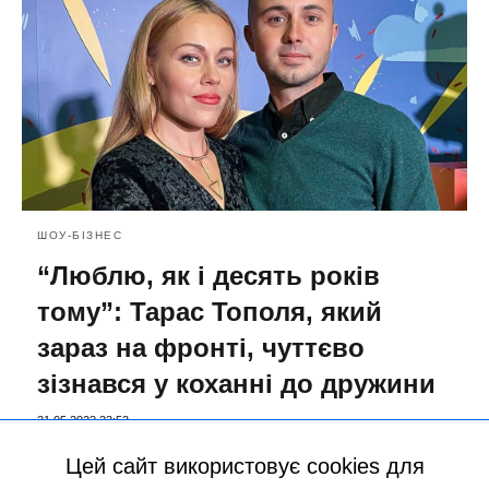
ШОУ-БІЗНЕС
“Люблю, як і десять років
тому”: Тарас Тополя, який
зараз на фронті, чуттєво
зізнався у коханні до дружини
31.05.2022 23:53
Цей сайт використовує cookies для
більше статей