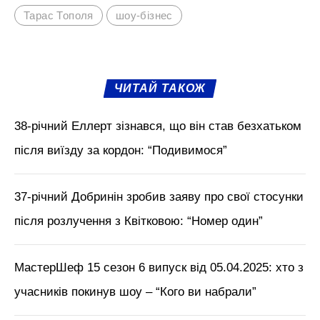
Тарас Тополя
шоу-бізнес
ЧИТАЙ ТАКОЖ
38-річний Еллерт зізнався, що він став безхатьком
після виїзду за кордон: “Подивимося”
37-річний Добринін зробив заяву про свої стосунки
після розлучення з Квітковою: “Номер один”
МастерШеф 15 сезон 6 випуск від 05.04.2025: хто з
учасників покинув шоу – “Кого ви набрали”