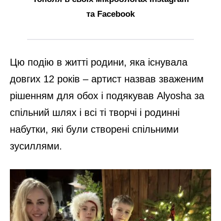
та Facebook
Цю подію в житті родини, яка існувала
довгих 12 років – артист назвав зваженим
рішенням для обох і подякував Alyosha за
спільний шлях і всі ті творчі і родинні
набутки, які були створені спільними
зусиллями.