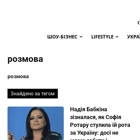
ШОУ-БІЗНЕС
LIFESTYLE
УКРА
розмова
розмова
Знайдено за тегом
Надія Бабкіна
зізналася, як Софія
Ротару стулила їй рота
за Україну: досі не