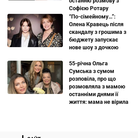
останню розмову з
Софією Ротару
“По-сімейному…”:
Олена Кравець після
скандалу з грошима з
бюджету запускає
нове шоу з дочкою
55-річна Ольга
Сумська з сумом
розповіла, про що
розмовляла з мамою
останніми днями її
життя: мама не вірила