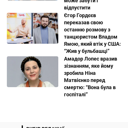
може забути і
відпустити
Єгор Гордєєв
переказав свою
останню розмову з
танцюристом Владом
Ямою, який втік у США:
“Жив у бульбашці”
Амадор Лопес вразив
зізнанням, яке йому
зробила Ніна
Матвієнко перед
смертю: “Вона була в
госпіталі”