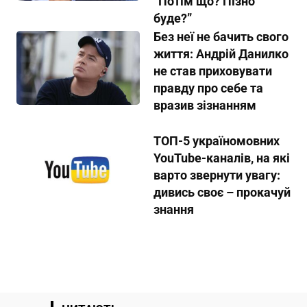
“Потім що? Пізно
буде?”
Без неї не бачить свого
життя: Андрій Данилко
не став приховувати
правду про себе та
вразив зізнанням
ТОП-5 україномовних
YouTube-каналів, на які
варто звернути увагу:
дивись своє – прокачуй
знання