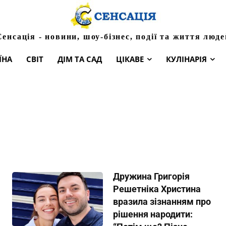
Сенсація - новини, шоу-бізнес, події та життя люде
ЇНА
СВІТ
ДІМ ТА САД
ЦІКАВЕ
КУЛІНАРІЯ
Дружина Григорія
Решетніка Христина
вразила зізнанням про
рішення народити: