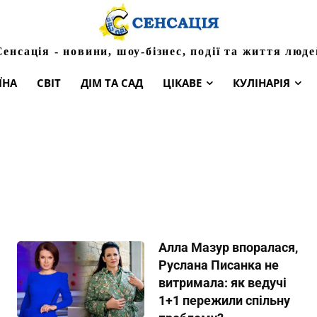
Сенсація - новини, шоу-бізнес, події та життя люде
ЇНА
СВІТ
ДІМ ТА САД
ЦІКАВЕ
КУЛІНАРІЯ
Алла Мазур впоралася,
Руслана Писанка не
витримала: як ведучі
1+1 пережили спільну