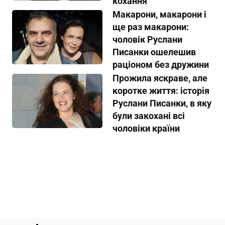
кохання
Макарони, макарони і
ще раз макарони:
чоловік Руслани
Писанки ошелешив
раціоном без дружини
Прожила яскраве, але
коротке життя: історія
Руслани Писанки, в яку
були закохані всі
чоловіки країни