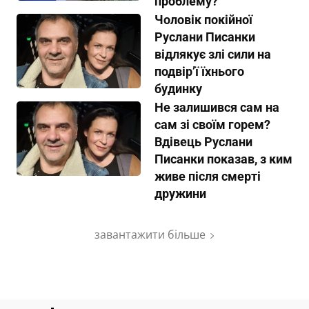
проблему?
Чоловік покійної
Руслани Писанки
відлякує злі сили на
подвір’ї їхнього
будинку
Не залишився сам на
сам зі своїм горем?
Вдівець Руслани
Писанки показав, з ким
живе після смерті
дружини
завантажити більше