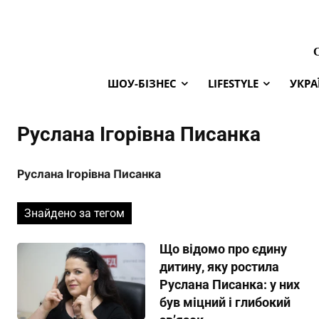
ШОУ-БІЗНЕС
LIFESTYLE
УКРА
Руслана Ігорівна Писанка
Руслана Ігорівна Писанка
Знайдено за тегом
Що відомо про єдину
дитину, яку ростила
Руслана Писанка: у них
був міцний і глибокий