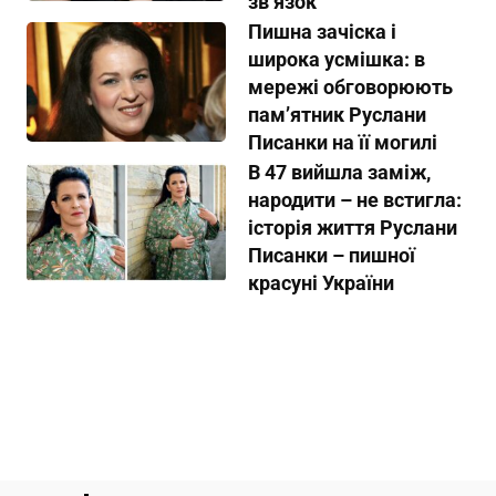
звʼязок
Пишна зачіска і
широка усмішка: в
мережі обговорюють
пам’ятник Руслани
Писанки на її могилі
В 47 вийшла заміж,
народити – не встигла:
історія життя Руслани
Писанки – пишної
красуні України