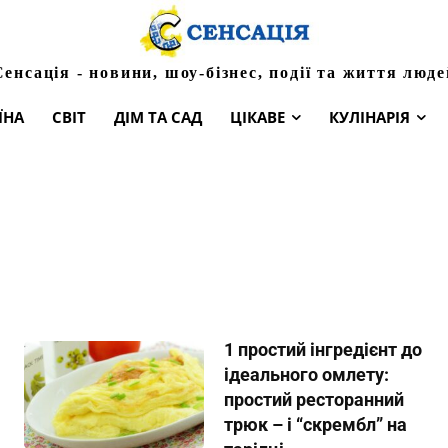
Сенсація - новини, шоу-бізнес, події та життя люде
ЇНА
СВІТ
ДІМ ТА САД
ЦІКАВЕ
КУЛІНАРІЯ
1 простий інгредієнт до
ідеального омлету:
простий ресторанний
трюк – і “скрембл” на