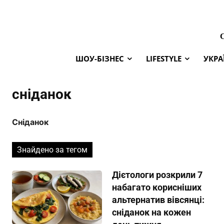
ШОУ-БІЗНЕС
LIFESTYLE
УКРА
сніданок
Сніданок
Знайдено за тегом
Дієтологи розкрили 7
набагато корисніших
альтернатив вівсянці:
сніданок на кожен