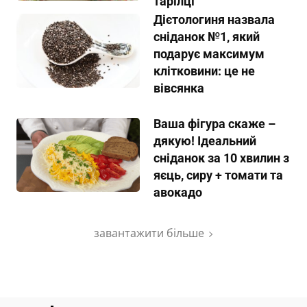
тарілці
Дієтологиня назвала
сніданок №1, який
подарує максимум
клітковини: це не
вівсянка
Ваша фігура скаже –
дякую! Ідеальний
сніданок за 10 хвилин з
яєць, сиру + томати та
авокадо
завантажити більше