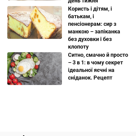
день тижня
Користь і дітям, і
батькам, і
пенсіонерам: сир з
манкою – запіканка
без духовки і без
клопоту
Ситно, смачно й просто
– 3 в 1: в чому секрет
ідеальної яєчні на
сніданок. Рецепт