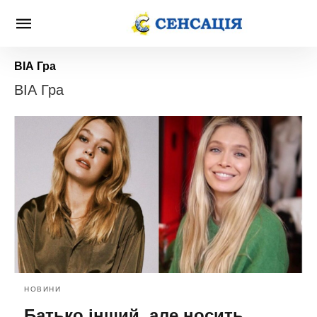
ВІА Гра
ВІА Гра
НОВИНИ
Батько інший, але носить