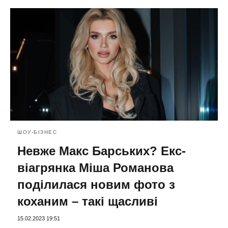
ШОУ-БІЗНЕС
Невже Макс Барських? Екс-
віагрянка Міша Романова
поділилася новим фото з
коханим – такі щасливі
15.02.2023 19:51