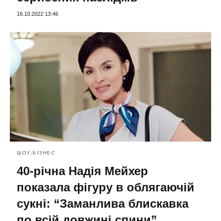
16.10.2022 13:46
ШОУ-БІЗНЕС
40-річна Надія Мейхер
показала фігуру в облягаючій
сукні: “Заманлива блискавка
по всій довжині спини”