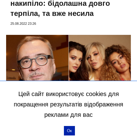
накипіло: бідолашна довго
терпіла, та вже несила
25.08.2022 23:26
Цей сайт використовує cookies для
покращення результатів відображення
ШОУ-БІЗНЕС
реклами для вас
“ВІА Гра” забули про сказане і
виступили перед росіянами:
Ок