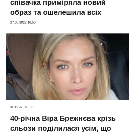
співачка приміряла новий
образ та ошелешила всіх
27.08.2022 16:58
ШОУ-БІЗНЕС
40-річна Віра Брежнєва крізь
сльози поділилася усім, що