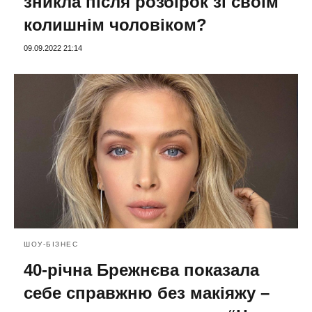
зникла після розбірок зі своїм
колишнім чоловіком?
09.09.2022 21:14
ШОУ-БІЗНЕС
40-річна Брежнєва показала
себе справжню без макіяжу –