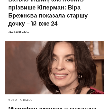
прізвище Кіперман: Віра
Брежнєва показала старшу
дочку – їй вже 24
31.03.2025 16:41
ФОТО ТА ВІДЕО
Мікрофон сховала в шухляду: