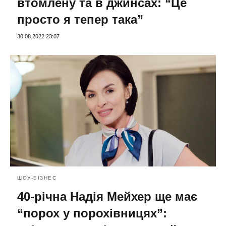
втомлену та в джинсах: “Це
просто я тепер така”
30.08.2022 23:07
ШОУ-БІЗНЕС
40-річна Надія Мейхер ще має
“порох у порохівницях”: