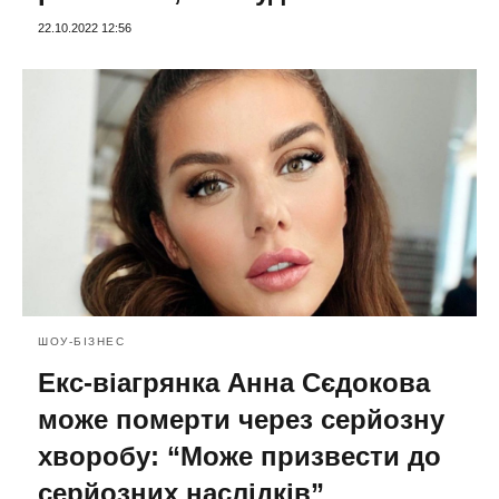
22.10.2022 12:56
ШОУ-БІЗНЕС
Екс-віагрянка Анна Сєдокова
може померти через серйозну
хворобу: “Може призвести до
серйозних наслідків”