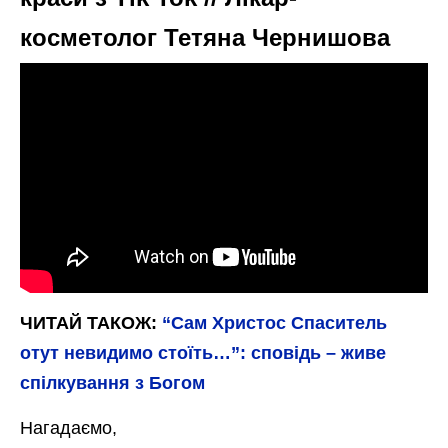
косметолог Тетяна Чернишова
ЧИТАЙ ТАКОЖ:
“Сам Христос Спаситель
отут невидимо стоїть…”: сповідь – живе
спілкування з Богом
Нагадаємо,