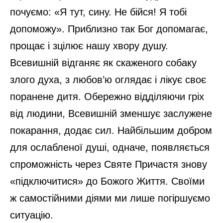
почуємо: «Я тут, сину. Не бійся! Я тобі
допоможу». Приблизно так Бог допомагає,
прощає і зцілює нашу хвору душу.
Всевишній відганяє як скаженого собаку
злого духа, з любов’ю оглядає і лікує своє
поранене дитя. Обережно відділяючи гріх
від людини, Всевишній зменшує заслужене
покарання, додає сил. Найбільшим добром
для ослабленої душі, одначе, появляється
спроможність через Святе Причастя знову
«підключитися» до Божого Життя. Своїми
ж самостійними діями ми лише погіршуємо
ситуацію.