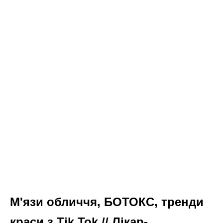
М'язи обличчя, БОТОКС, тренди
краси з Tik Tok // Лікар-