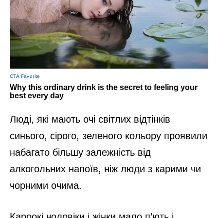
Люді, які мають очі світлих відтінків
синього, сірого, зеленого кольору проявили
набагато більшу залежність від
алкогольних напоїв, ніж люди з карими чи
чорними очима.
Кароокі чоловіки і жінки мало п’ють і