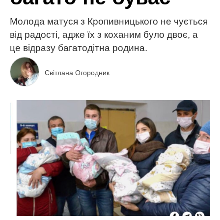
Молода матуся з Кропивницького не чується
від радості, адже їх з коханим було двоє, а
це відразу багатодітна родина.
Світлана Огородник