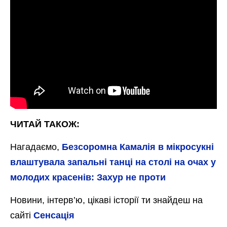
ЧИТАЙ ТАКОЖ:
Нагадаємо,
Безсоромна Камалія в мікросукні
влаштувала запальні танці на столі на очах у
молодих красенів: Захур не проти
Новини, інтерв’ю, цікаві історії ти знайдеш на
сайті
Сенсація