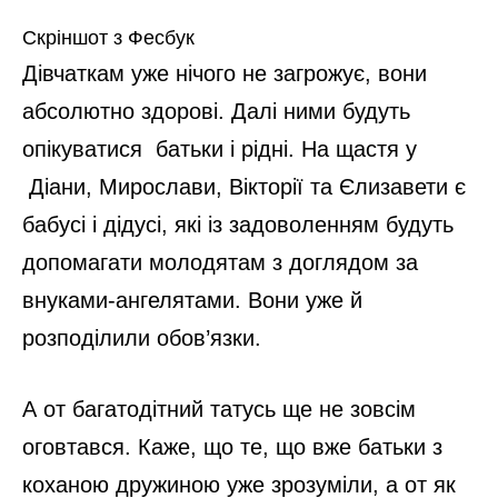
Скріншот з Фесбук
Дівчаткам уже нічого не загрожує, вони
абсолютно здорові. Далі ними будуть
опікуватися батьки і рідні. На щастя у
Діани, Мирослави, Вікторії та Єлизавети є
бабусі і дідусі, які із задоволенням будуть
допомагати молодятам з доглядом за
внуками-ангелятами. Вони уже й
розподілили обов’язки.
А от багатодітний татусь ще не зовсім
оговтався. Каже, що те, що вже батьки з
коханою дружиною уже зрозуміли, а от як